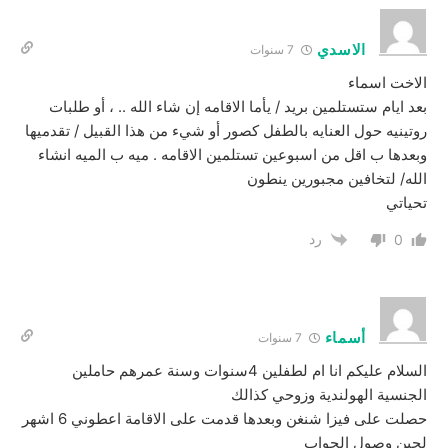
الاسدي
7 سنوات
الاخت اسماء
بعد ايام ستستلمين بريد / يأما الاقامه إن شاء الله .. ، أو طلبات
روتينيه حول العنايه بالطفل كصور أو شيء من هذا القبيل / تقدميها
وبعدها ب اقل من اسبوعين تستلمين الاقامه . ميه ب الميه انشاء
الله/ لتخافين مجبورين ينطون
تحياتي
رد
0
أسماء
7 سنوات
السلام عليكم انا ام لطفلين 4سنوات وسنة عمرهم حاملين
الجنسية الهولندية وزوحي كذالك
حصلت على فيزا شنغن وبعدها قدمت على الاقامة اعطوني 6 اشهر
لحين وصول الجواب