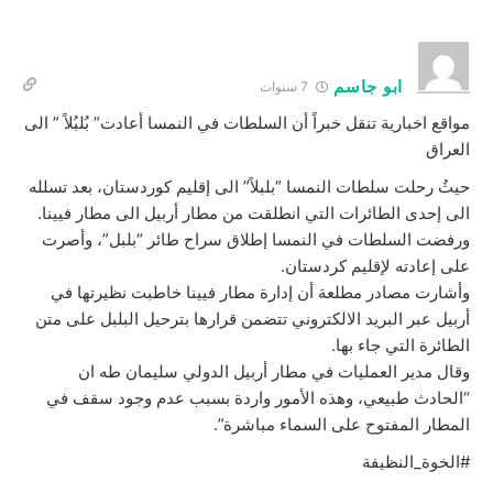
ابو جاسم
7 سنوات
مواقع اخبارية تنقل خبراً أن السلطات في النمسا أعادت” بُلبُلاً ” الى
العراق
حيثُ رحلت سلطات النمسا “بلبلاً” الى إقليم كوردستان، بعد تسلله
الى إحدى الطائرات التي انطلقت من مطار أربيل الى مطار فيينا.
ورفضت السلطات في النمسا إطلاق سراح طائر “بلبل”، وأصرت
على إعادته لإقليم كردستان.
وأشارت مصادر مطلعة أن إدارة مطار فيينا خاطبت نظيرتها في
أربيل عبر البريد الالكتروني تتضمن قرارها بترحيل البلبل على متن
الطائرة التي جاء بها.
وقال مدير العمليات في مطار أربيل الدولي سليمان طه ان
“الحادث طبيعي، وهذه الأمور واردة بسبب عدم وجود سقف في
المطار المفتوح على السماء مباشرة”.
#الخوة_النظيفة