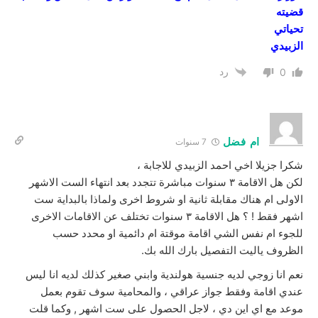
قضيته
تحياتي
الزبيدي
رد
0
ام فضل
7 سنوات
شكرا جزيلا اخي احمد الزبيدي للاجابة ،
لكن هل الاقامة ٣ سنوات مباشرة تتجدد بعد انتهاء الست الاشهر
الاولى ام هناك مقابلة ثانية او شروط اخرى ولماذا بالبداية ست
اشهر فقط ! ؟ هل الاقامة ٣ سنوات تختلف عن الاقامات الاخرى
للجوء ام نفس الشي اقامة موقتة ام دائمية او محدد حسب
الظروف ياليت التفصيل بارك الله بك.
نعم انا زوجي لديه جنسية هولندية وابني صغير كذلك لديه انا ليس
عندي اقامة وفقط جواز عراقي ، والمحامية سوف تقوم بعمل
موعد مع اي اين دي ، لاجل الحصول على ست اشهر , وكما قلت