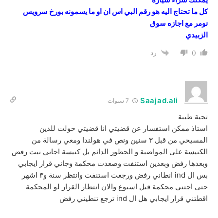
كل ما تحتاج اليه هو رقم البي اس ان او ما يسمونه بورخ سرويس
نومر مع اجازه سوق
الزبيدي
رد
0
Saajad.ali
7 سنوات
تحية طيبة
استاذ ممكن استفسار عن قضيتي انا قضيتي حولت للدين
المسيحي من قبل ٣ سنين ونص في هولندا ومعي رسالة من
الكنيسة على المواضبة و الحظور الدائم بل كنيسة اجاني نيت رفض
وبعدها رفض وبعدين استنفت وصعدت محكمة وجاني قرار ايجابي
بس ال ind انطاني رفض ورجعت استنفت وانتظر سنة و٣ اشهر
حتى اجتني محكمة قبل اسبوع والان انتظار القرار لو المحكمة
اقطتني قرار ايجابي هل ال ind ترجع تنطيني رفض