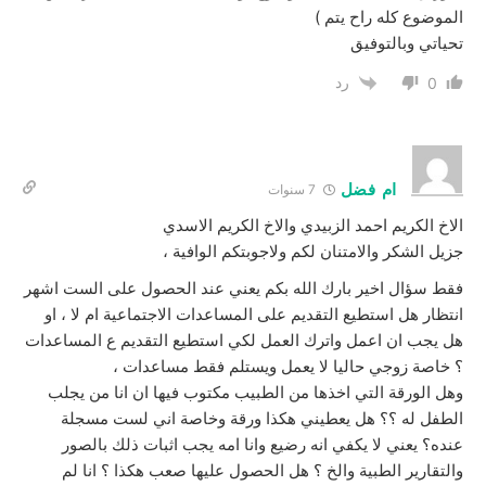
الموضوع كله راح يتم )
تحياتي وبالتوفيق
رد
0
ام فضل
7 سنوات
الاخ الكريم احمد الزبيدي والاخ الكريم الاسدي
جزيل الشكر والامتنان لكم ولاجوبتكم الوافية ،
فقط سؤال اخير بارك الله بكم يعني عند الحصول على الست اشهر
انتظار هل استطيع التقديم على المساعدات الاجتماعية ام لا ، او
هل يجب ان اعمل واترك العمل لكي استطيع التقديم ع المساعدات
؟ خاصة زوجي حاليا لا يعمل ويستلم فقط مساعدات ،
وهل الورقة التي اخذها من الطبيب مكتوب فيها ان انا من يجلب
الطفل له ؟؟ هل يعطيني هكذا ورقة وخاصة اني لست مسجلة
عنده؟ يعني لا يكفي انه رضيع وانا امه يجب اثبات ذلك بالصور
والتقارير الطبية والخ ؟ هل الحصول عليها صعب هكذا ؟ انا لم