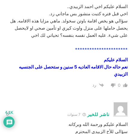
السلام عليكم اخي احمد الزبيدي..
اخي قبل فتره كتبت منشور بس ماجاني رد.
سؤالي هو يخص اقامة باوتن سخولد. ماهي مزايا هذه الاقامه. هل
يحصل حاملها على منزل واوت كيري او تأمين صحي او لايحصل
على شيء. عليه العمل نفسه بنفسه؟ تحياتي لك اخي
**********************
السلام عليكم
نعم حاله حال الاقامه العاديه 5 سنين و ستحصل على الجنسيه
الزبيدي
رد
0
4.1K
ناشر للخير
7 سنوات
السلام عليكم ورحمة الله وبركاته
سؤالي للأخ الزبيدي المحترم