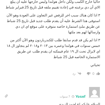
حاليا خارج الكمب ولكن داخل هولندا وليس خارجها عليه أن يبلغ
الاي أن دي برغبته في إعادة تقييم ملفه قبل تاريخ 25.فبراير شباط
٣ اذا كان هناك سبب اخر للرفض غير التعاون على العودة وهو الآن
استوفى هذا الشرط عليه أن يقدم طلب جديد قبل تاريخ 25 شباط
عن طريق ملئ استمارة خاصه متوفره على موقع اي ان دي
وارسالها لهم بعد ملئها
٣ اذا لم يكن قد قدم سابقا طلب للكندرباردون وهو الآن أكثر من
خمس سنوات في هولندا وعمره بين ٢٠١٣ و٢٠١٨ لم يتجاوز ال ١٨
اي لايزال تحت ال ١٩ عام فيمكنه ان يقدم طلب عن طريق
الاستمارة الخاصه قبل 25 شباط
تحياتي
رد
0
Yosef
7 سنوات
السلام عليكم اخ احمد الزيدي