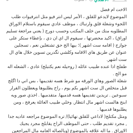
الاخت ام فضل
الموضوع لايدعو للقلق ، الأمر ليس انتر فيو مثل انترفيوات طلب
اللجوء وشغلة قلق وارتباك ، موظف عادي سيقوم باستلام الاوراق
المطلوبه منك من خلف المكتب وحسب دورج ( يعني مراجعة تسليم
اوراق) ، اكيد محضرتها ، سيقوم ال اي ان دي ، بإعطاء ستكر على
جوازج ( اقامه ست اشهر )؛ بيها الج حق تشتغلين نعم ، تسجلين
عنوان عن طريق هاي الاقامه وكلشي تگدرين تسوين خلال هاي ال
ست اشهر.
طفلج اذا عنده طبيب عائله ( روحيله نعم يكتبلج) عادي ، الشعله اله
مو الج .
شغلة الصور وهاي الورقه مو شرط هسه تقديمها ، بس اني دا اگلج
قبل متخلص ال ست اشهر بكم يوم ، راح يطلبوها ويعطلون القرار
سبوعين . تريدين تقديمها هسه قدميها. متقدميها . اخذي صور ويه
ابنج هالست اشهر مال انتظار. وخلي طبيب العائلة يعرفج ، ومن
يطلبوها قدميها .
ومثل مكتلج( لاداعي للقلق نهائيا)/ تره الموضوع مراجعه عاديه جدا
, مجرد تقديم طلب ، حتى الموظف الراح يقابلج مجرد يجيك
الاوراق . ما اله علاقه بالموضوع (وبالصاله العامه مال المراجعين