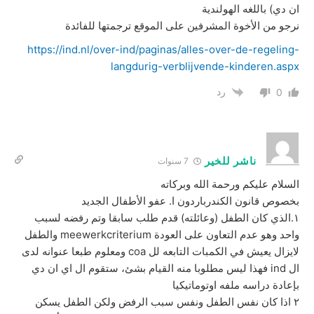
ان دي) باللغه الهولندية
نرجو من الأخوة المشرفين على الموقع ترجمتها للفائدة
https://ind.nl/over-ind/paginas/alles-over-de-regeling-
langdurig-verblijvende-kinderen.aspx
رد
0
ناشر للخير
7 سنوات
السلام عليكم ورحمة الله وبركاته
بخصوص قانون الكندرباردون ا. عفو الأطفال الجديد
١.الذي كان الطفل (وعائلته) قدم طلب سابقا وتم رفضه لسبب
واحد وهو عدم التعاون على العودة meewerkcriterium والطفل
لايزال يعيش في الكمبات التابعه لل coa ومعلوم طبعا عنوانه لدى
ال ind فهذا ليس مطلوبا منه القيام بشئ، ستقوم ال اي ان دي
بإعادة دراسه ملفه اوتوماتيكيا
٢ اذا كان نفس الطفل ونفس سبب الرفض ولكن الطفل يسكن