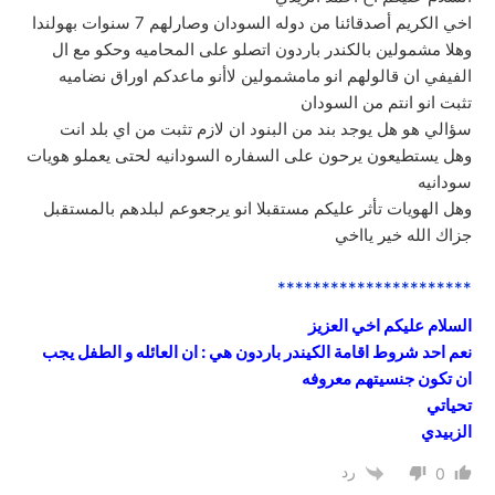
اخي الكريم أصدقائنا من دوله السودان وصارلهم 7 سنوات بهولندا
وهلا مشمولين بالكندر باردون اتصلو على المحاميه وحكو مع ال
الفيفي ان قالولهم انو مامشمولين لاأنو ماعدكم اوراق نضاميه
تثبت انو انتم من السودان
سؤالي هو هل يوجد بند من البنود ان لازم تثبت من اي بلد انت
وهل يستطيعون يرحون على السفاره السودانيه لحتى يعملو هويات
سودانيه
وهل الهويات تأثر عليكم مستقبلا انو يرجعوعم لبلدهم بالمستقبل
جزاك الله خير يااخي
**********************
السلام عليكم اخي العزيز
نعم احد شروط اقامة الكيندر باردون هي : ان العائله و الطفل يجب
ان تكون جنسيتهم معروفه
تحياتي
الزبيدي
رد
0