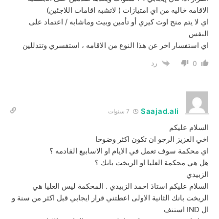
الاقامه خاليه من اي امتيازات ( لاتشبه اقامات اللاجئين)
اي لا يتم منح اوت كيري أو تأمين وبيت وماشابه / اعتماد على
النفس
اي استفسار اخر عن هذا النوع من الاقامه ، استفسري وتتدللين
رد
0
Saajad.ali
7 سنوات
السلام عليكم
اخي العزيز الرجو ان تكون اكثر وضوحا
اي محكمة سوف تعمل في الايام او الاسابيع القادمه ؟
هل هي محكمة العليا او الريخت بانك ؟
الزبيدي
السلام عليكم استاذ احمد الزبيدي . المحكمة ليس العليا هي
الريخت بانك الثانية الاولى اعطتني قرار ايجابي قبل اكثر من سنة و
ال IND استنف