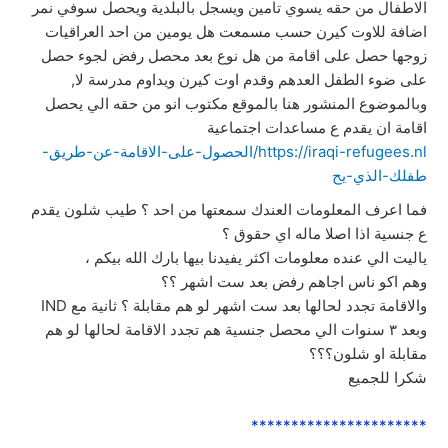
الاطفال من حقه يسوي تامين ويسجل بالبلدية ويحصل سوفي نمر
اضافة للاوت كيرن حسب مسمعت هل يومين من احد العراقيات
زوجها حصل على اقامة من هل نوع بعد محصل رفض لجوء حصل
على ضوء الطفل العدهم وقدم اوت كيرن ويداوم مدرسة لا,
وبالموضوع المنشور هنا بالموقع مكتوب انو من حقه الي يحصل
اقامة ان يقدم ع مساعدات اجتماعية
https://iraqi-refugees.nl/الحصول-على-الاقامة-عن-طريق-
طفلك-الذي-يح
فما اعرف المعلومات العندك سمعتها من احد ؟ طيب شلون يقدم
ع جنسية اذا اصلا ماله اي حقوق ؟
ياليت الي عنده معلومات اكثر يفيدنا بيها بارك الله بيكم ،
وهم اكو ناس اجاهم رفض بعد ست اشهر ؟؟
والاقامة تجدد لحالها بعد ست اشهر لو هم مقابلة ؟ ثانية مع IND
وبعد ٣ سنوات الي محصل جنسية هم تجدد الاقامة لحالها لو هم
مقابلة او شلون؟؟؟
شكرا للجميع
**********************