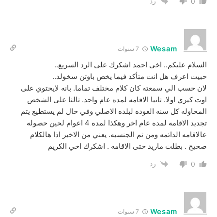
رد
0
Wesam
7 سنوات
السلام عليكم.. اخي احمد اشكرك على الرد السريع..
حبيت اعرف هل انت متأكد فيما يخص باوتن سخولد..
لان حسب الي سمعته كان كلام مختلف تماما. بانه لايحتوي على
اوت كيري اولا. ثانيا الاقامه لمده عام واحد. ثالثا على الشخص
المحاوله كل سنه العوده لبلده الاصلي وفي حال لم يستطيع يتم
تجديد الاقامه لمده عام اخر وهكذا لمده 4 اعوام لحين حصوله
عالاقامه الدائمه ومن ثم الجنسيه. يعني من الاخير اذا هالكلام
صحيح . بطلت ماريد حتى الاقامه . اشكرك اخي الكريم
رد
0
Wesam
7 سنوات