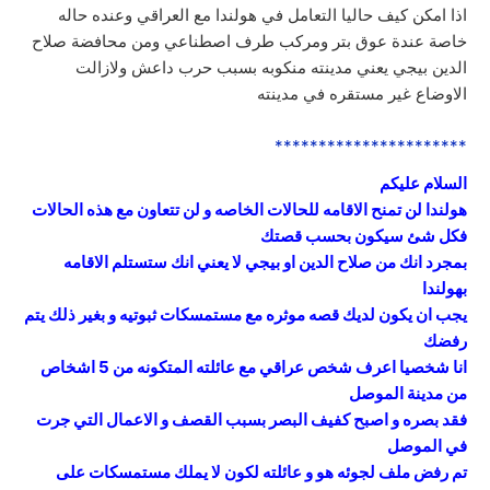
اذا امكن كيف حاليا التعامل في هولندا مع العراقي وعنده حاله
خاصة عندة عوق بتر ومركب طرف اصطناعي ومن محافضة صلاح
الدين بيجي يعني مدينته منكوبه بسبب حرب داعش ولازالت
الاوضاع غير مستقره في مدينته
**********************
السلام عليكم
هولندا لن تمنح الاقامه للحالات الخاصه و لن تتعاون مع هذه الحالات
فكل شئ سيكون بحسب قصتك
بمجرد انك من صلاح الدين او بيجي لا يعني انك ستستلم الاقامه
بهولندا
يجب ان يكون لديك قصه موثره مع مستمسكات ثبوتيه و بغير ذلك يتم
رفضك
انا شخصيا اعرف شخص عراقي مع عائلته المتكونه من 5 اشخاص
من مدينة الموصل
فقد بصره و اصبح كفيف البصر بسبب القصف و الاعمال التي جرت
في الموصل
تم رفض ملف لجوئه هو و عائلته لكون لا يملك مستمسكات على