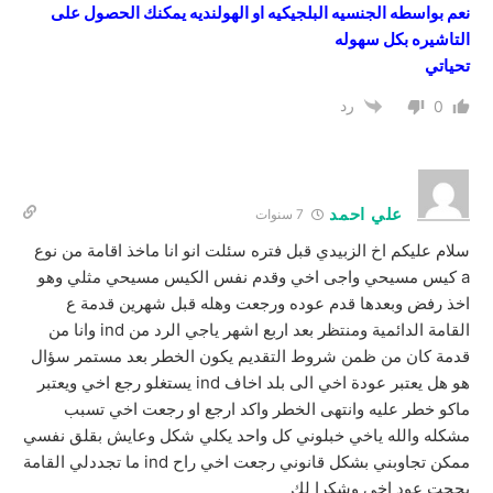
نعم بواسطه الجنسيه البلجيكيه او الهولنديه يمكنك الحصول على
التاشيره بكل سهوله
تحياتي
رد
0
علي احمد
7 سنوات
سلام عليكم اخ الزبيدي قبل فتره سئلت انو انا ماخذ اقامة من نوع
a كيس مسيحي واجى اخي وقدم نفس الكيس مسيحي مثلي وهو
اخذ رفض وبعدها قدم عوده ورجعت وهله قبل شهرين قدمة ع
القامة الدائمية ومنتظر بعد اربع اشهر ياجي الرد من ind وانا من
قدمة كان من ظمن شروط التقديم يكون الخطر بعد مستمر سؤال
هو هل يعتبر عودة اخي الى بلد اخاف ind يستغلو رجع اخي ويعتبر
ماكو خطر عليه وانتهى الخطر واكد ارجع او رجعت اخي تسبب
مشكله والله ياخي خبلوني كل واحد يكلي شكل وعايش بقلق نفسي
ممكن تجاوبني بشكل قانوني رجعت اخي راح ind ما تجددلي القامة
بحجت عود اخي وشكرا لك