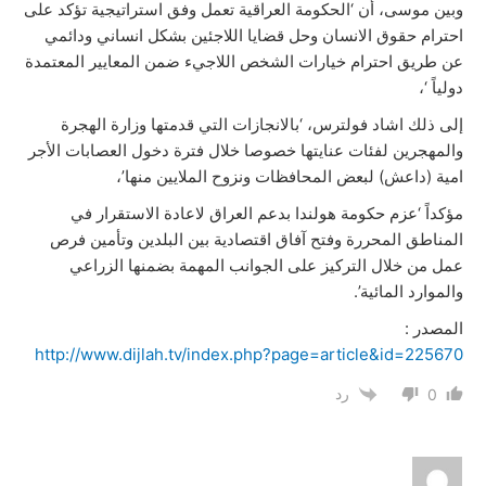
وبين موسى، أن ‘الحكومة العراقية تعمل وفق استراتيجية تؤكد على
احترام حقوق الانسان وحل قضايا اللاجئين بشكل انساني ودائمي
عن طريق احترام خيارات الشخص اللاجيء ضمن المعايير المعتمدة
دولياً ‘،
إلى ذلك اشاد فولترس، ‘بالانجازات التي قدمتها وزارة الهجرة
والمهجرين لفئات عنايتها خصوصا خلال فترة دخول العصابات الأجر
امية (داعش) لبعض المحافظات ونزوح الملايين منها’،
مؤكداً ‘عزم حكومة هولندا بدعم العراق لاعادة الاستقرار في
المناطق المحررة وفتح آفاق اقتصادية بين البلدين وتأمين فرص
عمل من خلال التركيز على الجوانب المهمة بضمنها الزراعي
والموارد المائية’.
المصدر :
http://www.dijlah.tv/index.php?page=article&id=225670
رد
0