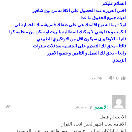
السلام عليكم
اختي العزيزه عند الحصول على الاقامه من نوع شافيز
لديك جميع الحقوق ما عدا :
اولا – بما انه نوع اقامتك هي على طفلك فلم يشملك الحمايه في
الكمب و هذا يعني لا يمكنك المطالبه بالبيت او سكن من منظمة كوا
ثانيا – الاوتكيرى سيكون اقل من الاوتكيري الطبيعي
ثالثا – يحق لك التقديم على الجنسيه بعد ثلاث سنوات
رابعا – يحق لك العمل و التامين و جميع الامور
الزبيدي
رد
0
الاسدي
7 سنوات
الاخت ام فضل
الاقامه ست اشهر لحين اتخاذ القرار
القرار اذا كان إيجابي ، ٣ سنوات وبعدها تقدمين على الجنسية